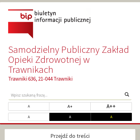
Przejdź
Przejdź
do
do
głównej
wyszukiwarki
treści
Samodzielny Publiczny Zakład
Opieki Zdrowotnej w
Trawnikach
Trawniki 636, 21-044 Trawniki
Wyszukaj
Wpisz
Wyszu
treści
szukaną
w
frazę...
Zmień
ustaw najw
A++
ustaw powiększony rozmiar tekst
ustaw standardowy rozmiar tekstu
A+
A
serwisie
rozmiar
Dopasuj
ustaw kontrast standardowy
ustaw kontrast biały na czarnym
ustaw kontrast ż
A
A
A
czcionki
kontrast
Przejdź do treści