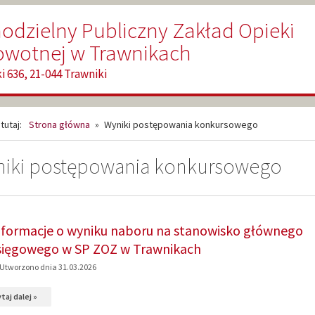
dzielny Publiczny Zakład Opieki
owotnej w Trawnikach
i 636, 21-044 Trawniki
tutaj:
Strona główna
»
Wyniki postępowania konkursowego
iki postępowania konkursowego
KUMENTY,
nformacje o wyniku naboru na stanowisko głównego
rona
sięgowego w SP ZOZ w Trawnikach
Utworzono dnia 31.03.2026
na
taj dalej »