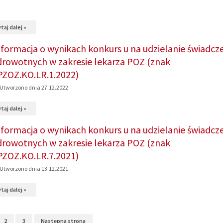
konkurs
zakresie
u
lekarza
na
taj dalej »
na
POZ
temat:
nformacja o wynikach konkurs u na udzielanie świadcze
udzielanie
(znak
Informacja
drowotnych w zakresie lekarza POZ (znak
świadczeń
SPZOZ.KO.LR.2.2025)
o
PZOZ.KO.LR.1.2022)
zdrowotnych
wynikach
Utworzono dnia 27.12.2022
w
konkurs
zakresie
na
taj dalej »
u
lekarza
temat:
na
nformacja o wynikach konkurs u na udzielanie świadcze
POZ
Informacja
udzielanie
drowotnych w zakresie lekarza POZ (znak
(znak
o
świadczeń
PZOZ.KO.LR.7.2021)
SPZOZ.KO.LR.1.2025)
wynikach
zdrowotnych
Utworzono dnia 13.12.2021
konkurs
w
na
taj dalej »
u
zakresie
temat:
na
lekarza
Informacja
udzielanie
2
3
Następna strona
pediatry