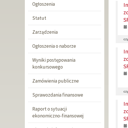
Ogłoszenia
I
z
Statut
S
Zarządzenia
czy
Ogłoszenia o naborze
I
z
Wyniki postępowania
S
konkursowego
Zamówienia publiczne
czy
Sprawozdania finansowe
I
Raport o sytuacji
z
ekonomiczno-finansowej
S