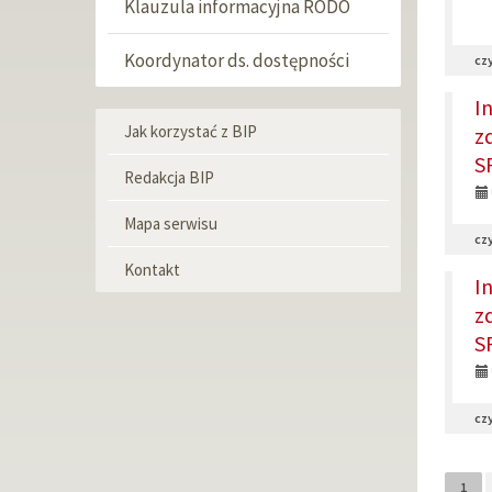
Klauzula informacyjna RODO
Koordynator ds. dostępności
czy
I
Jak korzystać z BIP
z
Menu
informacyjne
S
Redakcja BIP
Mapa serwisu
czy
Kontakt
I
z
S
czy
1