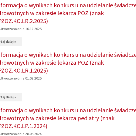
temat:
nformacja o wynikach konkurs u na udzielanie świadcze
Informacje
drowotnych w zakresie lekarza POZ (znak
o
PZOZ.KO.LR.2.2025)
wyniku
Utworzono dnia 16.12.2025
naboru
na
taj dalej »
na
temat:
stanowisko
nformacja o wynikach konkurs u na udzielanie świadcze
Informacja
głównego
drowotnych w zakresie lekarza POZ (znak
o
księgowego
PZOZ.KO.LR.1.2025)
wynikach
w
Utworzono dnia 01.02.2025
konkurs
SP
u
ZOZ
na
taj dalej »
na
w
temat:
nformacja o wynikach konkurs u na udzielanie świadcze
udzielanie
Trawnikach
Informacja
drowotnych w zakresie lekarza pediatry (znak
świadczeń
o
PZOZ.KO.LP.1.2024)
zdrowotnych
wynikach
Utworzono dnia 28.05.2024
w