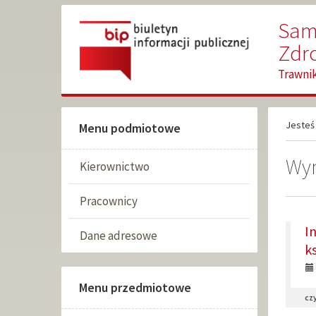
Przejdź
Przejdź
Samo
do
do
głównej
wyszukiwarki
Zdr
treści
Trawnik
Jesteś 
Menu podmiotowe
Wyn
Kierownictwo
Pracownicy
DO
I
Dane adresowe
st
k
1:
Menu przedmiotowe
czy